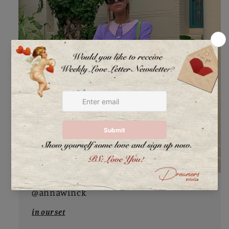
@annawinck
in our set