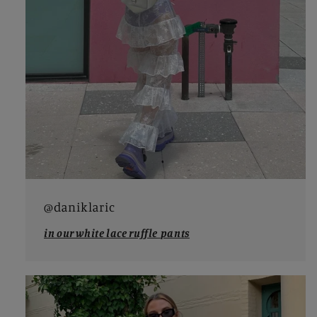
@daniklaric
in our white lace ruffle
pants