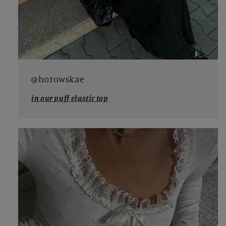
@horowskae
in our puff elastic top