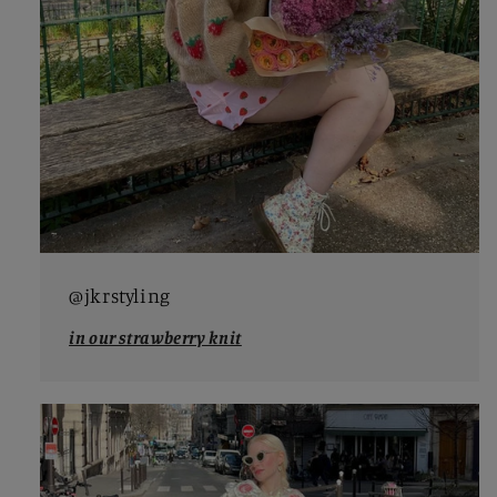
@jkrstyling
in our strawberry knit