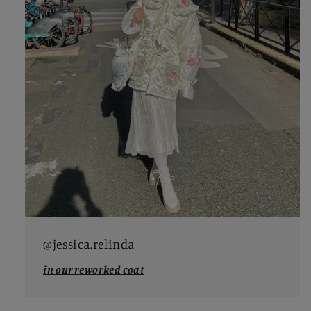
@jessica.relinda
in our reworked coat