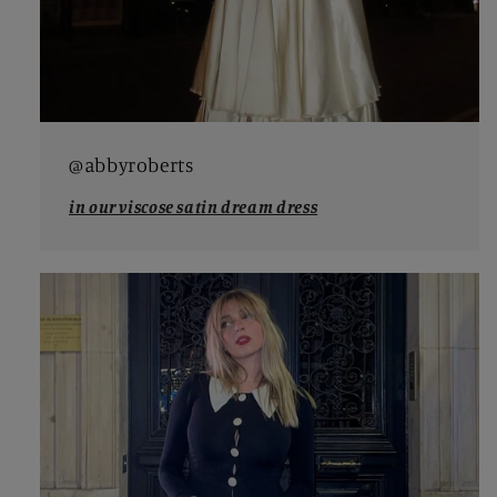
@abbyroberts
in our viscose satin dream dress