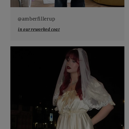
@amberfillerup
in our reworked coat