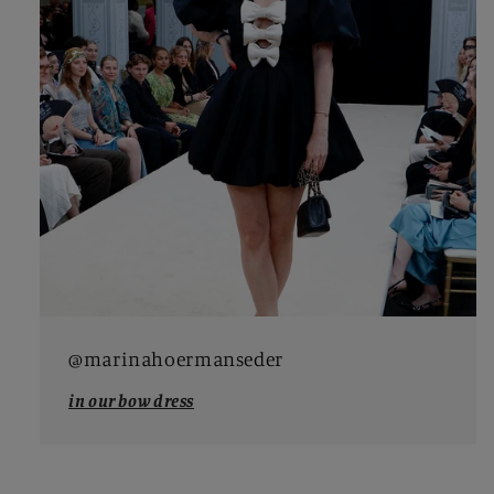
@marinahoermanseder
in our bow dress