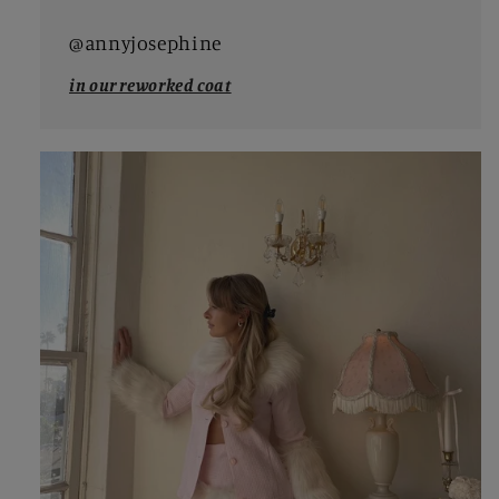
@annyjosephine
in our reworked coat