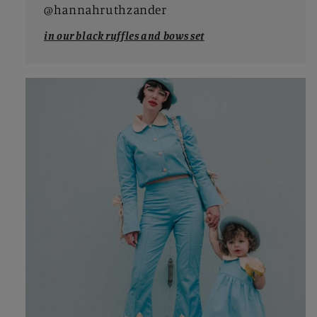
@hannahruthzander
in our black ruffles and bows set