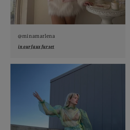
@minamarlena
in our faux fur set