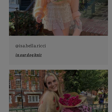
@isa.bella.ricci
in our dog knit